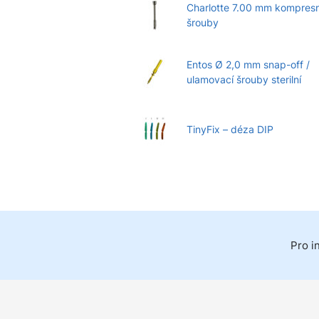
Charlotte 7.00 mm kompresn
šrouby
Entos Ø 2,0 mm snap-off /
ulamovací šrouby sterilní
TinyFix – déza DIP
Pro i