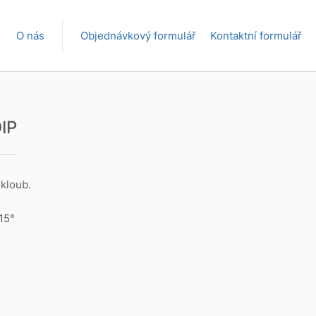
O nás
Objednávkový formulář
Kontaktní formulář
DIP
 kloub.
 15°