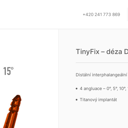
+420 241 773 869
TinyFix – déza 
Distální interphalangeální
4 angluace – 0°, 5°, 10°,
Titanový implantát