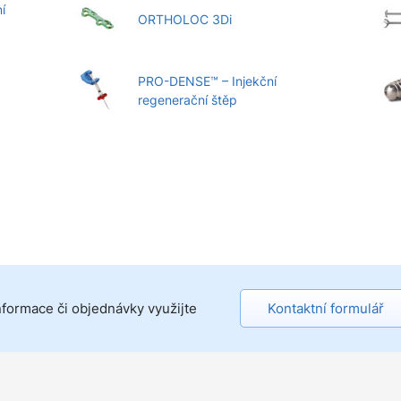
í
ORTHOLOC 3Di
PRO-DENSE™ – Injekční
regenerační štěp
nformace či objednávky využijte
Kontaktní formulář