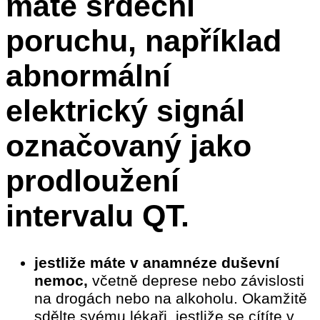
máte srdeční
poruchu, například
abnormální
elektrický signál
označovaný jako
prodloužení
intervalu QT.
jestliže máte v anamnéze duševní
nemoc,
včetně deprese nebo závislosti
na drogách nebo na alkoholu. Okamžitě
sdělte svému lékaři, jestliže se cítíte v