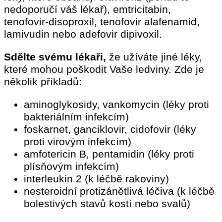
nedoporučí váš lékař), emtricitabin,
tenofovir-disoproxil, tenofovir alafenamid,
lamivudin nebo adefovir dipivoxil.
Sdělte svému lékaři,
že užíváte jiné léky,
které mohou poškodit Vaše ledviny. Zde je
několik příkladů:
aminoglykosidy, vankomycin (léky proti
bakteriálním infekcím)
foskarnet, ganciklovir, cidofovir (léky
proti virovým infekcím)
amfotericin B, pentamidin (léky proti
plísňovým infekcím)
interleukin 2 (k léčbě rakoviny)
nesteroidní protizánětlivá léčiva (k léčbě
bolestivých stavů kostí nebo svalů)