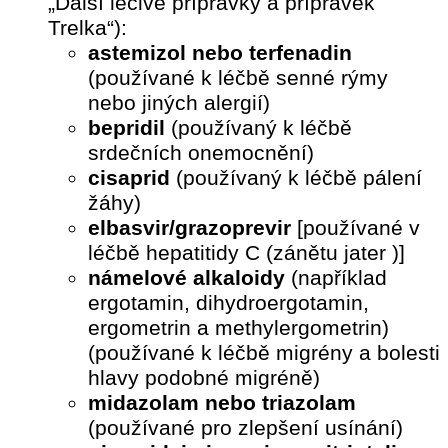
„Další léčivé přípravky a přípravek
Trelka“):
astemizol nebo terfenadin
(používané k léčbě senné rýmy
nebo jiných alergií)
bepridil
(používaný k léčbě
srdečních onemocnění)
cisaprid
(používaný k léčbě pálení
žáhy)
elbasvir/grazoprevir
[používané v
léčbě hepatitidy C (zánětu jater )]
námelové alkaloidy
(například
ergotamin, dihydroergotamin,
ergometrin a methylergometrin)
(používané k léčbě migrény a bolesti
hlavy podobné migréně)
midazolam nebo triazolam
(používané pro zlepšení usínání)