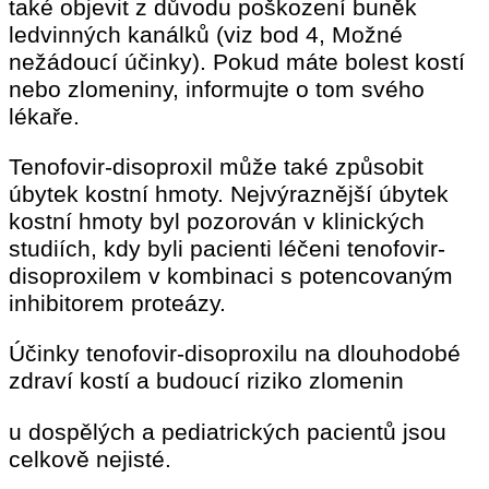
také objevit z důvodu poškození buněk
ledvinných kanálků (viz bod 4, Možné
nežádoucí účinky). Pokud máte bolest kostí
nebo zlomeniny, informujte o tom svého
lékaře.
Tenofovir-disoproxil může také způsobit
úbytek kostní hmoty. Nejvýraznější úbytek
kostní hmoty byl pozorován v klinických
studiích, kdy byli pacienti léčeni tenofovir-
disoproxilem v kombinaci s potencovaným
inhibitorem proteázy.
Účinky tenofovir-disoproxilu na dlouhodobé
zdraví kostí a budoucí riziko zlomenin
u dospělých a pediatrických pacientů jsou
celkově nejisté.