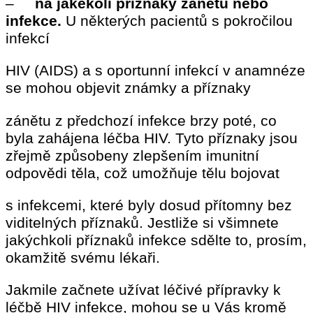
–
na jakékoli příznaky zánětu nebo
infekce.
U některých pacientů s pokročilou
infekcí
HIV (AIDS) a s oportunní infekcí v anamnéze
se mohou objevit známky a příznaky
zánětu z předchozí infekce brzy poté, co
byla zahájena léčba HIV. Tyto příznaky jsou
zřejmě způsobeny zlepšením imunitní
odpovědi těla, což umožňuje tělu bojovat
s infekcemi, které byly dosud přítomny bez
viditelných příznaků. Jestliže si všimnete
jakýchkoli příznaků infekce sdělte to, prosím,
okamžitě svému lékaři.
Jakmile začnete užívat léčivé přípravky k
léčbě HIV infekce, mohou se u Vás kromě