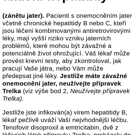
(zánětu jater).
Pacienti s onemocněním jater
včetně chronické hepatitidy B nebo C, kteří
jsou léčeni kombinovanými antiretrovirovými
léky, mají vyšší riziko vzniku jaterních
problémů, které mohou být závažné a
potenciálně život ohrožující. Váš lékař může
provést krevní testy, aby zkontroloval, jak
pracují Vaše játra, nebo Vám může
předepsat jiné léky.
Jestliže máte závažné
onemocnění jater, neužívejte přípravek
Trelka
(viz výše bod 2,
Neužívejte přípravek
Trelka).
Jestliže jste infikován(a) virem hepatitidy B,
lékař pečlivě uváží Vaší nejvhodnější léčbu.
Tenofovir disoproxil a emtricitabin, dvě z