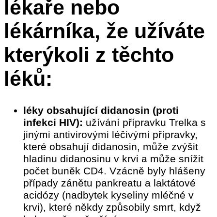
lékaře nebo
lékárníka, že užíváte
kterýkoli z těchto
léků:
léky obsahující didanosin (proti
infekci HIV):
užívání přípravku Trelka s
jinými antivirovými léčivými přípravky,
které obsahují didanosin, může zvýšit
hladinu didanosinu v krvi a může snížit
počet buněk CD4. Vzácně byly hlášeny
případy zánětu pankreatu a laktátové
acidózy (nadbytek kyseliny mléčné v
krvi), které někdy způsobily smrt, když