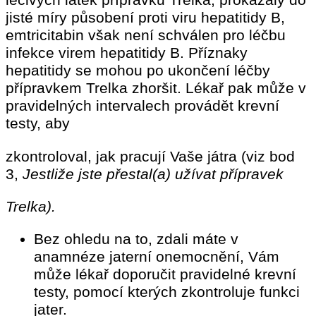
léčivých látek přípravku Trelka, prokázaly do
jisté míry působení proti viru hepatitidy B,
emtricitabin však není schválen pro léčbu
infekce virem hepatitidy B. Příznaky
hepatitidy se mohou po ukončení léčby
přípravkem Trelka zhoršit. Lékař pak může v
pravidelných intervalech provádět krevní
testy, aby
zkontroloval, jak pracují Vaše játra (viz bod
3,
Jestliže jste přestal(a) užívat přípravek
Trelka).
Bez ohledu na to, zdali máte v
anamnéze jaterní onemocnění, Vám
může lékař doporučit pravidelné krevní
testy, pomocí kterých zkontroluje funkci
jater.