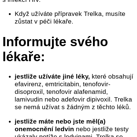
Když užíváte přípravek Trelka, musíte
zůstat v péči lékaře.
Informujte svého
lékaře:
jestliže užíváte jiné léky,
které obsahují
efavirenz, emtricitabin, tenofovir-
disoproxil, tenofovir alafenamid,
lamivudin nebo adefovir dipivoxil. Trelka
se nemá užívat s žádným z těchto léků.
jestliže máte nebo jste měl(a)
onemocnění ledvin
nebo jestliže testy
ukázaly potíže s ledvinami. Trelka se