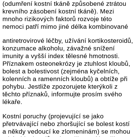
(odumření kostní tkáně způsobené ztrátou
krevního zásobení kostní tkáně). Mezi
mnoho rizikových faktorů rozvoje této
nemoci patří mimo jiné délka kombinované
antiretrovirové léčby, užívání kortikosteroidů,
konzumace alkoholu, závažné snížení
imunity a vyšší index tělesné hmotnosti.
Příznakem osteonekrózy je ztuhlost kloubů,
bolest a bolestivost (zejména kyčelních,
kolenních a ramenních kloubů) a obtíže při
pohybu. Jestliže zpozorujete kterýkoli z
těchto příznaků, informujte prosím svého
lékaře.
Kostní poruchy (projevující se jako
přetrvávající nebo zhoršující se bolest kostí
a někdy vedoucí ke zlomeninám) se mohou