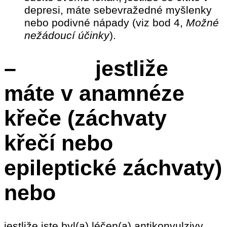
depresi, máte sebevražedné myšlenky
nebo podivné nápady (viz bod 4,
Možné
nežádoucí účinky
).
– jestliže
máte v anamnéze
křeče (záchvaty
křečí nebo
epileptické záchvaty)
nebo
jestliže jste byl(a) léčen(a) antikonvulzivy