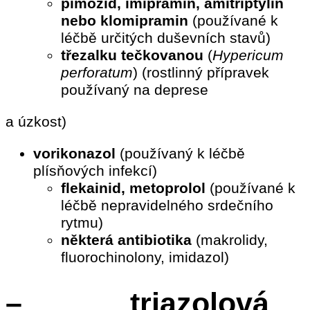
pimozid, imipramin, amitriptylin
nebo klomipramin
(používané k
léčbě určitých duševních stavů)
třezalku tečkovanou
(
Hypericum
perforatum
) (rostlinný přípravek
používaný na deprese
a úzkost)
vorikonazol
(používaný k léčbě
plísňových infekcí)
flekainid, metoprolol
(používané k
léčbě nepravidelného srdečního
rytmu)
některá antibiotika
(makrolidy,
fluorochinolony, imidazol)
– triazolová