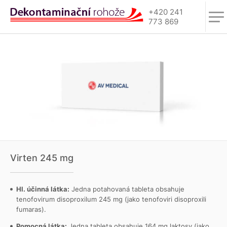
+420 241
773 869
Virten 245 mg
Hl. účinná látka:
Jedna potahovaná tableta obsahuje
tenofovirum disoproxilum 245 mg (jako tenofoviri disoproxili
fumaras).
Pomocná látka:
Jedna tableta obsahuje 164 mg laktosy (jako